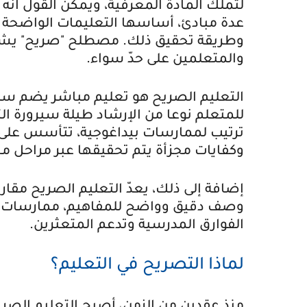
لتملك المادة المعرفية، ويمكن القول انه
عدة مبادئ، أساسها التعليمات الواضحة وال
وطريقة تحقيق ذلك. مصطلح "صريح" يشير 
والمتعلمين على حدّ سواء.
التعليم الصريح هو تعليم مباشر يضم سل
للمتعلم نوعا من الإرشاد طيلة سيرورة ال
ترتيب لممارسات بيداغوجية، تتأسس على 
وكفايات مجزأة يتم تحقيقها عبر مراحل م
إضافة إلى ذلك، يعدّ التعليم الصريح مقار
وصف دقيق وواضح للمفاهيم، ممارسات م
الفوارق المدرسية وتدعم المتعثرين.
لماذا التصريح في التعليم؟