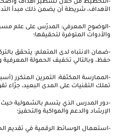
-التخطيط من خلال تسطير أهداف واضحة، 
الأهداف، شريطة أن يضمن ذلك مبدأ التدر
-الوضوح المعرفي: المدرّس على علم مسبق 
والأدوات المتوفرة لتحقيقها؛
-ضمان الانتباه لدى المتعلم: يتحقق بالتر
حفظ، وبالتالي تخفيف الحمولة المعرفية و
-الممارسة المكثفة: التمرين المتكرر (أس
تملك التقنيات على المدى البعيد، جرّاء تقو
-دور المدرس الذي يتسم بالشمولية حيث لا 
الإرشاد والدعم والمواكبة والتحفيز؛
-استعمال الوسائط الرقمية في تقديم 