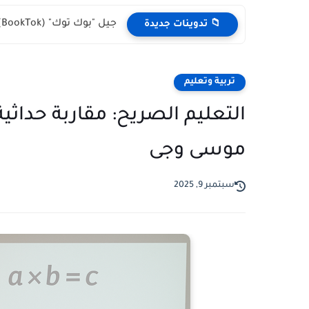
جيل "بوك توك" (BookTok): هل أنقذ القراءة أم غيّر معناها؟
📁 تدوينات جديدة
تربية وتعليم
التعليم الصريح: مقاربة حداث
موسى وجى
سبتمبر 9, 2025