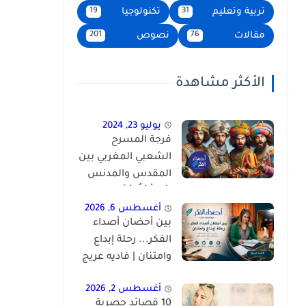
تربية وتعليم
تكنولوجيا
19
31
مقالات
نصوص
201
76
الأكثر مشاهدة
يوليو 23, 2024
فرجة المسرح
الشعبي المغربي بين
المقدس والمدنس
"بُو الْجْلُودْ أنموذجا" /
طارق العلوي
أغسطس 6, 2026
بين أحضان أصداء
الحسني
الفكر... رحلة إبداع
وامتنان | فاديه عريج
أغسطس 2, 2026
10 قصائد حصرية