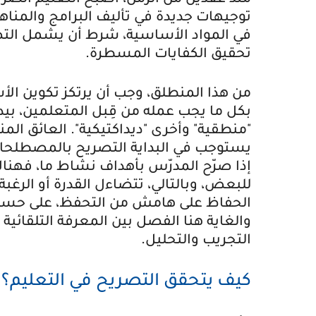
منذ عقدين من الزمن، أصبح التعليم الصري
توجيهات جديدة في تأليف البرامج والمناهج 
في المواد الأساسية، شرط أن يشمل الت
تحقيق الكفايات المسطرة.
من هذا المنطلق، وجب أن يرتكز تكوين الأس
بكل ما يجب عمله من قِبل المتعلمين، بي
"منطقية" وأخرى "ديداكتيكية". العائق 
يستوجب في البداية التصريح بالمصطلحات 
إذا صرّح المدرّس بأهداف نشاط ما، فهناك
للبعض، وبالتالي، تتضاءل القدرة أو الرغب
الحفاظ على هامش من التحفظ، على حسا
والغاية هنا الفصل بين المعرفة التلقائية
التجريب والتحليل.
كيف يتحقق التصريح في التعليم؟