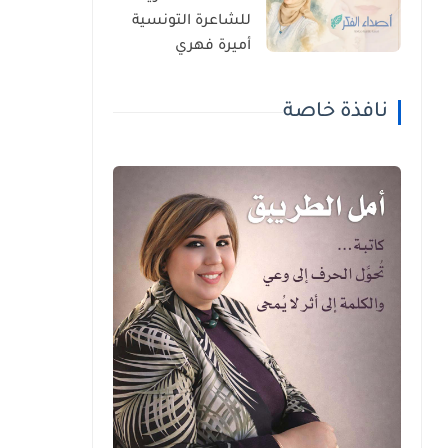
للشاعرة التونسية
أميرة فهري
نافذة خاصة