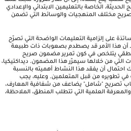
ح مطلبا يلحّ بشدة، إلى أن صار ضرورة نتجت عنها
الحديثة، الخاصة بالتعليمين الابتدائي والإعدادي
صريح مختلف المنهجيات والوسائط التي تضمن
اتذة على إلزامية التعليمات الواضحة التي تصرّح
د أن هذا الأمر قد يصطدم بصعوبات ذات طبيعة
المنطقي يتلخص في كون تمرير مضمون صريح
التي من خلالها سيمرّر هذا المضمون. ديداكتيكيا،
 احتمال أن يفقد هذا النشاط أهميته بالنسبة
ة في تطويره من قبل المتعلمين. وعليه، يجب
ب تصريح "شامل" يضاعف من شفافية المعارف،
 والمعرفة العلمية التي تتطلب المنطق، الملاحظة،