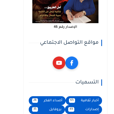
الإصدار رقم 46
مواقع التواصل الاجتماعي
التسميات
أخبار ثقافية
أصداء الفكر
26
65
إصدارات
بروفايل
35
49