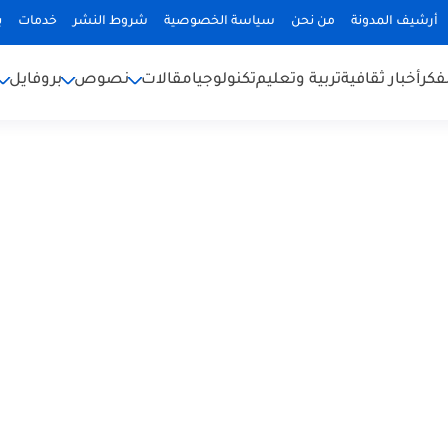
أرشيف المدونة
من نحن
سياسة الخصوصية
شروط النشر
خدمات
ب
فكر
أخبار ثقافية
تربية وتعليم
تكنولوجيا
مقالات
نصوص
بروفايل