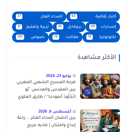
أخبار ثقافية
أصداء الفكر
27
65
إصدارات
بروفايل
تربية وتعليم
31
35
49
تكنولوجيا
مقالات
نصوص
201
76
19
الأكثر مشاهدة
يوليو 23, 2024
فرجة المسرح الشعبي المغربي
بين المقدس والمدنس "بُو
الْجْلُودْ أنموذجا" / طارق العلوي
الحسني
أغسطس 6, 2026
بين أحضان أصداء الفكر... رحلة
إبداع وامتنان | فاديه عريج