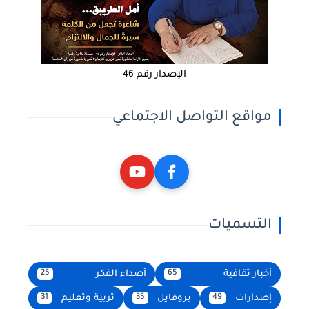
الإصدار رقم 46
مواقع التواصل الاجتماعي
التسميات
أخبار ثقافية
أصداء الفكر
25
65
إصدارات
بروفايل
تربية وتعليم
31
35
49