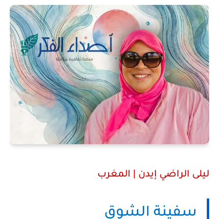
ليلى
الراضي
إيدن | المغرب
سفينة الشوق