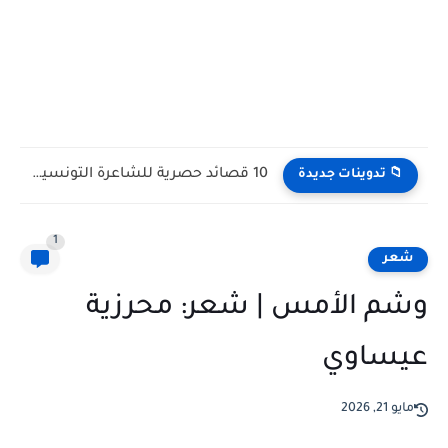
10 قصائد حصرية للشاعرة التونسية أميرة فهري
📁 تدوينات جديدة
1
شعر
وشم الأمس | شعر: محرزية
عيساوي
مايو 21, 2026