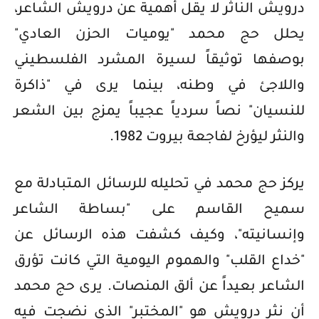
درويش الناثر لا يقل أهمية عن درويش الشاعر،
يحلل حج محمد "يوميات الحزن العادي"
بوصفها توثيقاً لسيرة المشرد الفلسطيني
واللاجئ في وطنه، بينما يرى في "ذاكرة
للنسيان" نصاً سردياً عجيباً يمزج بين الشعر
والنثر ليؤرخ لفاجعة بيروت 1982.
يركز حج محمد في تحليله للرسائل المتبادلة مع
سميح القاسم على "بساطة الشاعر
وإنسانيته"، وكيف كشفت هذه الرسائل عن
"خداع القلب" والهموم اليومية التي كانت تؤرق
الشاعر بعيداً عن ألق المنصات. يرى حج محمد
أن نثر درويش هو "المختبر" الذي نضجت فيه