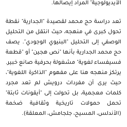
الأيديولوجية" المراد إيصالها.
تعد دراسة حج محمد لقصيدة "الجدارية" نقطة
تحول كبرى في منهجه، حيث انتقل من التحليل
الوصفي إلى التحليل "البنيوي الوجودي". يصف
حج محمد الجدارية بأنها "نص هجين" أو "قطعة
فسيفساء لغوية" مشغولة بحرفية صانع خبير.
يرتكز منهجه هنا على مفهوم "الذاكرة اللغوية"،
حيث يرى أن مفردات درويش لم تعد مجرد
كلمات معجمية، بل تحولت إلى "أيقونات ثابتة"
تحمل حمولات تاريخية وثقافية ضخمة
(الأندلس، المسيح، جلجامش، المعلقة).