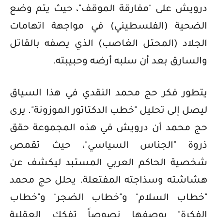
درويش على "مفارقة الموقف"، حيث يتم وضع
الضحية (الفلسطيني) في مواجهة اتهامات
الجلاد (المحتل الغاصب) الذي يصفه بالقاتل
والسارق بعد أن سلبه أرضه وحبيبته.
يتطور فكر حج محمد النقدي في هذا السياق
ليصل إلى تحليل "خطب الدكتاتور الموزونة". يرى
حج محمد أن درويش في هذه المجموعة حقق
ذروة "الجناس السياسي"، حيث تقمص
شخصية الحاكم العربي المستبد ليكشف عن
هشاشته وسذاجته المفتعلة. يحلل حج محمد
"خطاب السلام" و"خطاب الضجر" و"خطاب
الفكرة" بوصفها نصوصاً تفكك العقلية