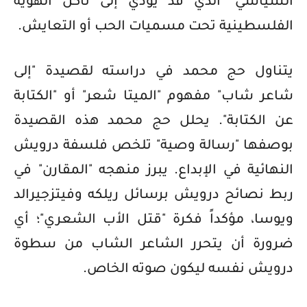
السياسي" الذي قد يؤدي إلى تآكل الهوية
الفلسطينية تحت مسميات الحب أو التعايش.
يتناول حج محمد في دراسته لقصيدة "إلى
شاعر شاب" مفهوم "الميتا شعر" أو "الكتابة
عن الكتابة". يحلل حج محمد هذه القصيدة
بوصفها "رسالة وصية" تلخص فلسفة درويش
النهائية في الإبداع. يبرز منهجه "المقارن" في
ربط نصائح درويش برسائل ريلكه وفيتزجيرالد
ويوسا، مؤكداً فكرة "قتل الأب الشعري"؛ أي
ضرورة أن يتحرر الشاعر الشاب من سطوة
درويش نفسه ليكون صوته الخاص.