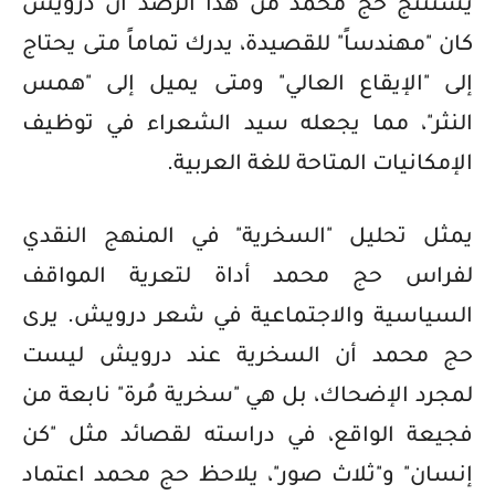
يستنتج حج محمد من هذا الرصد أن درويش
كان "مهندساً" للقصيدة، يدرك تماماً متى يحتاج
إلى "الإيقاع العالي" ومتى يميل إلى "همس
النثر"، مما يجعله سيد الشعراء في توظيف
الإمكانيات المتاحة للغة العربية.
يمثل تحليل "السخرية" في المنهج النقدي
لفراس حج محمد أداة لتعرية المواقف
السياسية والاجتماعية في شعر درويش. يرى
حج محمد أن السخرية عند درويش ليست
لمجرد الإضحاك، بل هي "سخرية مُرة" نابعة من
فجيعة الواقع، في دراسته لقصائد مثل "كن
إنسان" و"ثلاث صور"، يلاحظ حج محمد اعتماد