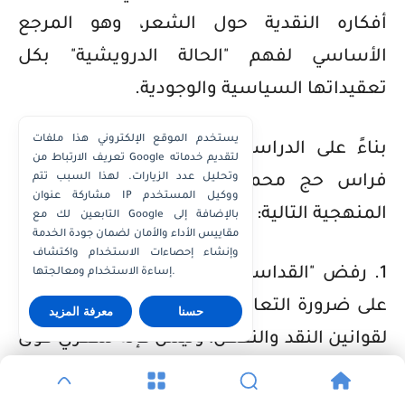
أفكاره النقدية حول الشعر، وهو المرجع
الأساسي لفهم "الحالة الدرويشية" بكل
تعقيداتها السياسية والوجودية.
يستخدم الموقع الإلكتروني هذا ملفات
بناءً على الدراسات المستفيضة التي أنجزها
تعريف الارتباط من Google لتقديم خدماته
وتحليل عدد الزيارات. لهذا السبب تتم
فراس حج محمد، يمكن استخلاص النتائج
مشاركة عنوان IP ووكيل المستخدم
المنهجية التالية:
التابعين لك مع Google بالإضافة إلى
مقاييس الأداء والأمان لضمان جودة الخدمة
وإنشاء إحصاءات الاستخدام واكتشاف
1. رفض "القداسة" الإبداعية: يشدد حج محمد
إساءة الاستخدام ومعالجتها.
على ضرورة التعامل مع درويش كمبدع يخضع
حسنا
معرفة المزيد
لقوانين النقد والنقض، وليس كإله شعري فوق
المساءلة. هذا الموقف يهدف إلى حماية حرية