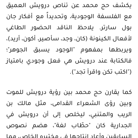
يكشف حج محمد عن تناص درويش العميق
مع الفلسفة الوجودية، وتحديداً مع أفكار جان
بول سارتر. يلاحظ الناقد الحضور الطاغي
لأفعال الكينونة (كان، وجد، سأصير، أكون، أريد)،
ويربطها بمفهوم "الوجود يسبق الجوهر"؛
فالكتابة عند درويش هي فعل وجودي بامتياز
("اكتب تكن واقرأ تجد").
كما يقارن حج محمد بين رؤية درويش للموت
وبين رؤى الشعراء القدامى، مثل مالك بن
الريب والمتنبي، ليخلص إلى أن درويش في
الجدارية كان "حطّاب لغة"، هضم نصوص
السابقين وأعاد إنتاجها في مختبره الخاص، مما