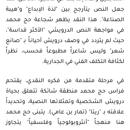
جعل النص يتأرجح بين "لذة الإبداع" و"هيبة
الصناعة". هذا النقد يظهر شجاعة حج محمد
في مواجهة النص الدرويشي "الأكثر قداسة"،
حيث لم يتردد في وصف درويش أحياناً بـ "صانع
شعر" وليس شاعراً مطبوعاً فحسب، نظراً
لكثافة التكلف الفني في الجدارية.
في مرحلة متقدمة من فكره النقدي، يقتحم
فراس حج محمد منطقة شائكة تتعلق بحياة
درويش الشخصية وتمثلاتها النصية، وتحديداً
علاقته بـ "ريتا" (تمار بن عامي). يتبنى حج محمد
هنا منهجاً "أنثروبولوجياً وفلسفياً" يتجاوز