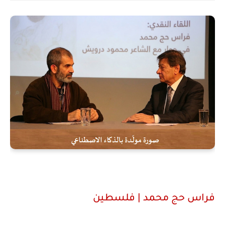
فراس حج محمد
| فلسطين